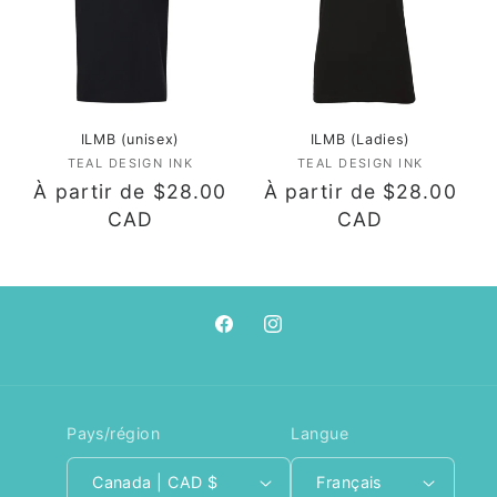
t
i
o
n
ILMB (unisex)
ILMB (Ladies)
TEAL DESIGN INK
Fournisseur :
TEAL DESIGN INK
Fournisseur :
:
Prix
À partir de $28.00
Prix
À partir de $28.00
habituel
CAD
habituel
CAD
Facebook
Instagram
Pays/région
Langue
Canada | CAD $
Français