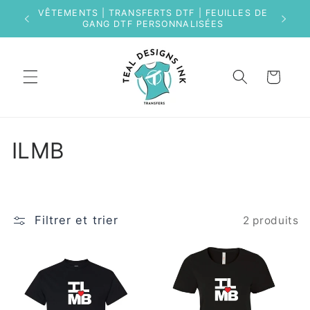
et
VÊTEMENTS | TRANSFERTS DTF | FEUILLES DE
passer
GANG DTF PERSONNALISÉES
au
contenu
Panier
C
ILMB
o
l
Filtrer et trier
2 produits
l
e
c