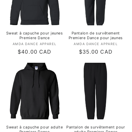
Sweat à capuche pour jeunes
Pantalon de survêtement
Premiere Dance
Premiere Dance pour jeunes
AMDA DANCE APPAREL
Fournisseur :
AMDA DANCE APPAREL
Fournisseur :
Prix
$40.00 CAD
Prix
$35.00 CAD
habituel
habituel
Sweat à capuche pour adulte
Pantalon de survêtement pour
Premiere Dance
adulte Premiere Dance