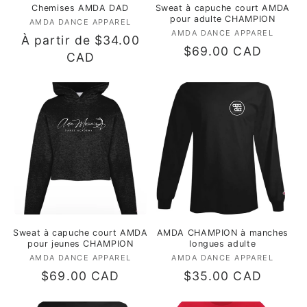
Chemises AMDA DAD
Sweat à capuche court AMDA
pour adulte CHAMPION
AMDA DANCE APPAREL
Fournisseur :
AMDA DANCE APPAREL
Fournisseur :
Prix
À partir de $34.00
Prix
$69.00 CAD
habituel
CAD
habituel
Sweat à capuche court AMDA
AMDA CHAMPION à manches
pour jeunes CHAMPION
longues adulte
AMDA DANCE APPAREL
Fournisseur :
AMDA DANCE APPAREL
Fournisseur :
Prix
$69.00 CAD
Prix
$35.00 CAD
habituel
habituel