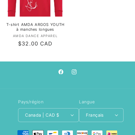
T-shirt AMDA ARGOS YOUTH
à manches longues
AMDA DANCE APPAREL
Fournisseur :
Prix
$32.00 CAD
habituel
Facebook
Instagram
Pays/région
Langue
Canada | CAD $
Français
Moyens