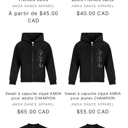
AMDA DANCE APPAREL
Fournisseur :
AMDA DANCE APPAREL
Fournisseur :
Prix
À partir de $45.00
Prix
$40.00 CAD
habituel
CAD
habituel
Sweat à capuche zippé AMDA
Sweat à capuche zippé AMDA
pour adulte CHAMPION
pour jeunes CHAMPION
AMDA DANCE APPAREL
Fournisseur :
AMDA DANCE APPAREL
Fournisseur :
Prix
$65.00 CAD
Prix
$55.00 CAD
habituel
habituel