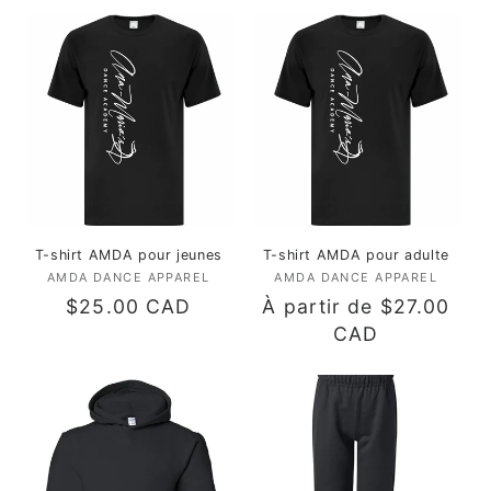
t
i
o
n
:
T-shirt AMDA pour jeunes
T-shirt AMDA pour adulte
AMDA DANCE APPAREL
Fournisseur :
AMDA DANCE APPAREL
Fournisseur :
Prix
$25.00 CAD
Prix
À partir de $27.00
habituel
habituel
CAD