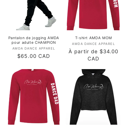
Pantalon de jogging AMDA
T-shirt AMDA MOM
pour adulte CHAMPION
AMDA DANCE APPAREL
Fournisseur :
AMDA DANCE APPAREL
Fournisseur :
Prix
À partir de $34.00
Prix
$65.00 CAD
habituel
CAD
habituel