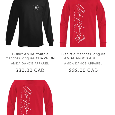
T-shirt AMDA Youth à
T-shirt à manches longues
manches longues CHAMPION
AMDA ARGOS ADULTE
AMDA DANCE APPAREL
Fournisseur :
AMDA DANCE APPAREL
Fournisseur :
Prix
$30.00 CAD
Prix
$32.00 CAD
habituel
habituel