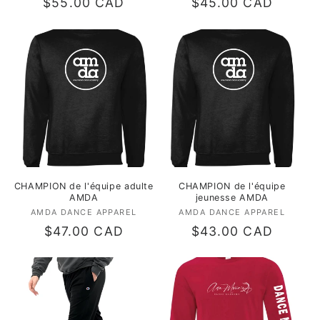
Prix
$55.00 CAD
Prix
$45.00 CAD
habituel
habituel
CHAMPION de l'équipe adulte
CHAMPION de l'équipe
AMDA
jeunesse AMDA
AMDA DANCE APPAREL
Fournisseur :
AMDA DANCE APPAREL
Fournisseur :
Prix
$47.00 CAD
Prix
$43.00 CAD
habituel
habituel