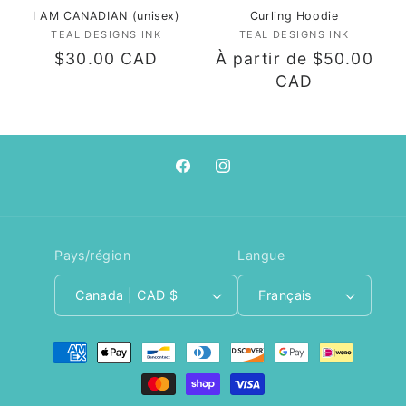
I AM CANADIAN (unisex)
Curling Hoodie
TEAL DESIGNS INK
Fournisseur :
TEAL DESIGNS INK
Fournisseur :
Prix
$30.00 CAD
Prix
À partir de $50.00
habituel
habituel
CAD
Facebook
Instagram
Pays/région
Langue
Canada | CAD $
Français
Moyens
de
paiement