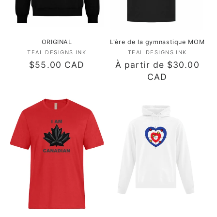
n
:
ORIGINAL
L'ère de la gymnastique MOM
TEAL DESIGNS INK
Fournisseur :
TEAL DESIGNS INK
Fournisseur :
Prix
$55.00 CAD
Prix
À partir de $30.00
habituel
habituel
CAD