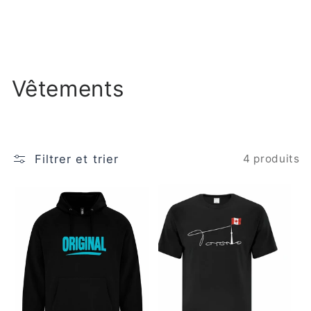
C
Vêtements
o
l
Filtrer et trier
4 produits
l
e
c
t
i
o