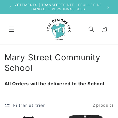
et
VÊTEMENTS | TRANSFERTS DTF | FEUILLES DE
passer
GANG DTF PERSONNALISÉES
au
contenu
Panier
C
Mary Street Community
o
School
l
All Orders will be delivered to the School
l
e
Filtrer et trier
2 produits
c