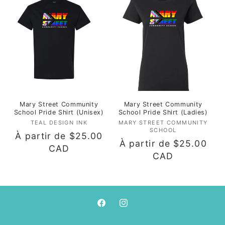
t
i
o
n
:
Mary Street Community
Mary Street Community
School Pride Shirt (Unisex)
School Pride Shirt (Ladies)
TEAL DESIGN INK
Fournisseur :
MARY STREET COMMUNITY
Fournisseur :
SCHOOL
Prix
À partir de $25.00
Prix
À partir de $25.00
habituel
CAD
habituel
CAD
Facebook
Instagram